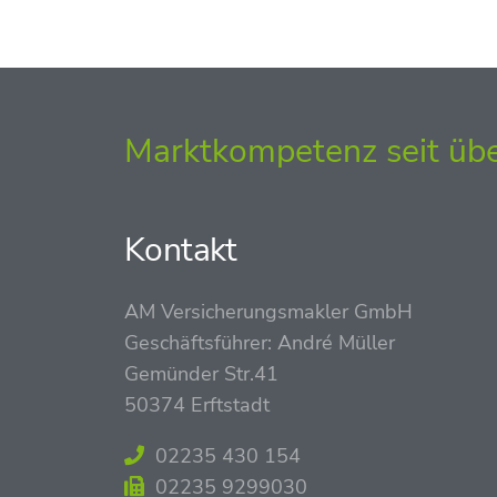
Marktkompetenz seit übe
Kontakt
AM Versicherungsmakler GmbH
Geschäftsführer: André Müller
Gemünder Str.41
50374 Erftstadt
02235 430 154
02235 9299030