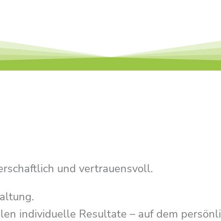
t
rschaftlich und vertrauensvoll.
altung.
elen individuelle Resultate – auf dem persön