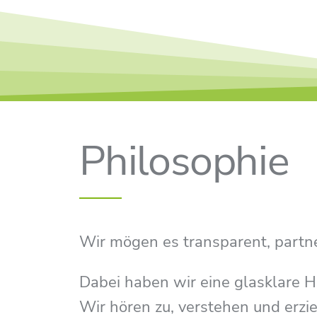
Vertrauensvoll. Mi
Philosophie
Kompetenz.
EINFACH. SICHER.
Wir mögen es transparent, partne
Dabei haben wir eine glasklare H
Wir hören zu, verstehen und erzi